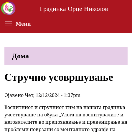
Skip
Градинка Орце Николов
to
main
Toggle menu visibility
Мени
content
Дома
Стручно усовршување
Ојавено Чет, 12/12/2024 - 1:37pm
Воспитниот и стручниот тим на нашата градинка
учествуваше на обука „Улога на воспитувачите и
негователите во препознавање и превенирање на
проблеми поврзани со менталното здравје на