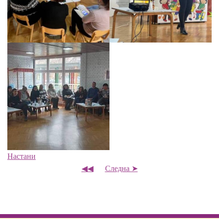
Настани
◀◀
Следна ➤