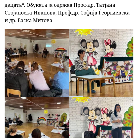
децата“. Обуката ја одржаа Проф.др. Татјана
Стојаноска-Иванова, Проф.др. Софија Ѓеоргиевска
и др. Васка Митова.