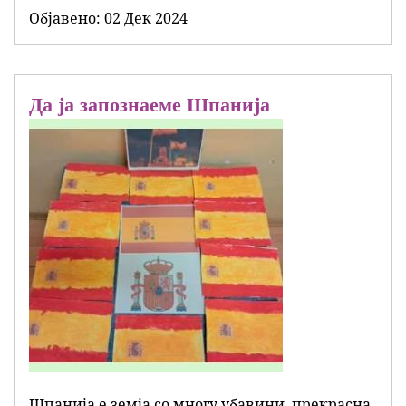
Објавенo:
02 Дек 2024
Да ја запознаеме Шпанија
Шпанија е земја со многу убавини, прекрасна