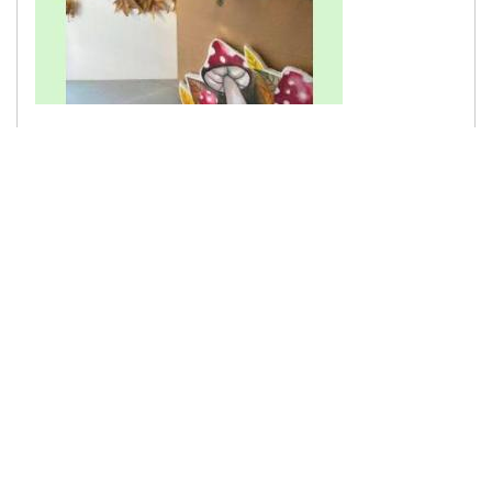
Дел од воспитниот тим на објект Први стапки
ја реализираше куклената...
Објавенo:
28 Нов 2024
Шумскиот поштар