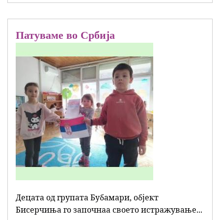
Патуваме во Србија
Децата од групата Бубамари, објект
Бисерчиња го започнаа своето истражување...