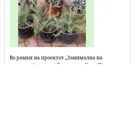
Во рамки на проектот „Занимална на
отворено“ групата Лавчиња, објект Први...
Објавенo:
15 Нов 2024
Истражуваме, откриваме и патуваме
во земјата со најголем број на жители
– Кина