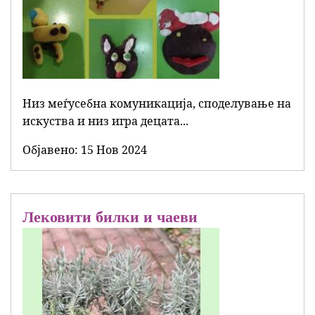
Низ меѓусебна комуникација, споделување на
искуства и низ игра децата...
Објавенo:
15 Нов 2024
Лековити билки и чаеви