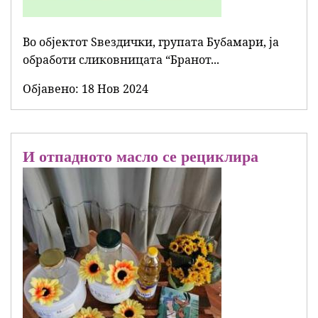
Во објектот Ѕвездички, групата Бубамари, ја
обработи сликовницата “Бранот...
Објавенo:
18 Нов 2024
И отпадното масло се рециклира