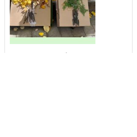
Групата Мечиња од објектот Бисерчиња ги
истражуваа зимзелените и...
Објавенo:
01 Нов 2024
Вкусна зимница