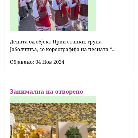
Децата од објект Први стапки, група
Јаболчиња, со кореографија на песната “...
Објавенo:
04 Нов 2024
Занимална на отворено